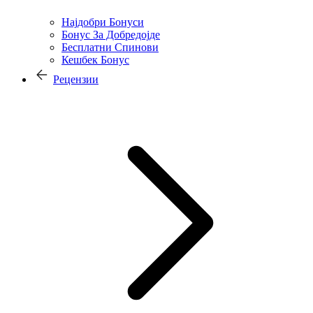
Најдобри Бонуси
Бонус За Добредојде
Бесплатни Спинови
Кешбек Бонус
Рецензии