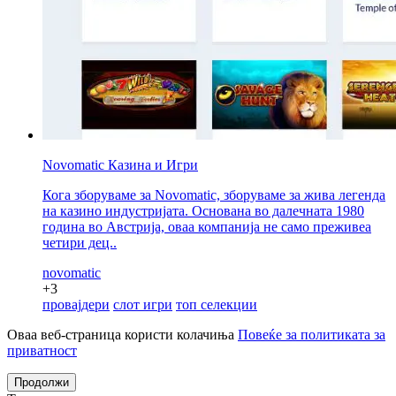
Novomatic Казина и Игри
Кога зборуваме за Novomatic, зборуваме за жива легенда
на казино индустријата. Основана во далечната 1980
година во Австрија, оваа компанија не само преживеа
четири дец..
novomatic
+3
провајдери
слот игри
топ селекции
Оваа веб-страница користи колачиња
Повеќе за политиката за
приватност
Продолжи