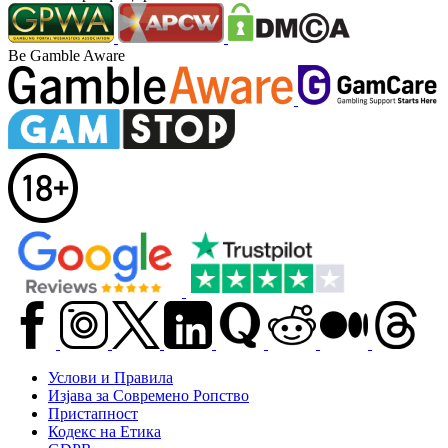
Be Gamble Aware
Услови и Правила
Изјава за Современо Ропство
Пристапност
Кодекс на Етика