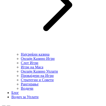
Најсреќни казина
Онлајн Казино Игри
Слот Игри
Игри на Маса
Онлајн Казино Уплати
Провајдери на Игри
Стратегии и Совети
Рангирање
Водичи
Блог
Водич за Уплати