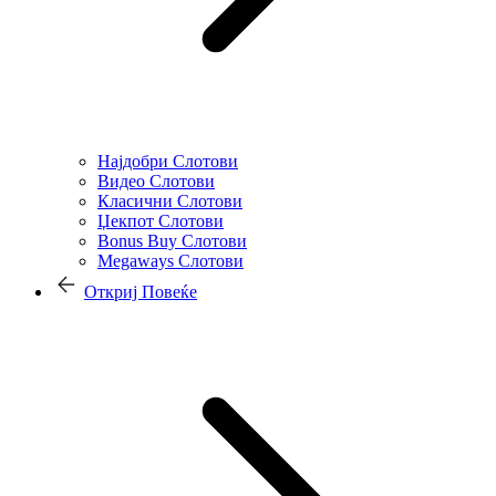
Најдобри Слотови
Видео Слотови
Класични Слотови
Џекпот Слотови
Bonus Buy Слотови
Megaways Слотови
Откриј Повеќе