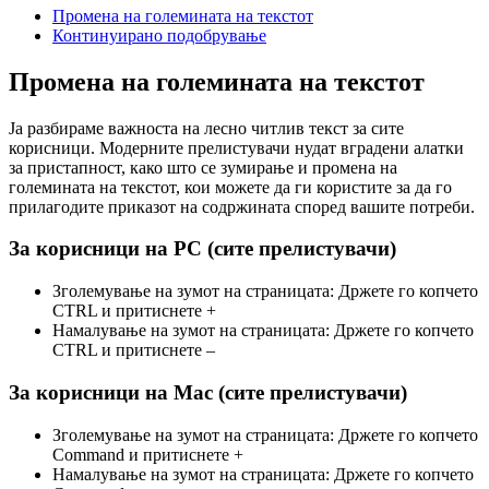
Промена на големината на текстот
Континуирано подобрување
Промена на големината на текстот
Ја разбираме важноста на лесно читлив текст за сите
корисници. Модерните прелистувачи нудат вградени алатки
за пристапност, како што се зумирање и промена на
големината на текстот, кои можете да ги користите за да го
прилагодите приказот на содржината според вашите потреби.
За корисници на PC (сите прелистувачи)
Зголемување на зумот на страницата: Држете го копчето
CTRL и притиснете +
Намалување на зумот на страницата: Држете го копчето
CTRL и притиснете –
За корисници на Mac (сите прелистувачи)
Зголемување на зумот на страницата: Држете го копчето
Command и притиснете +
Намалување на зумот на страницата: Држете го копчето