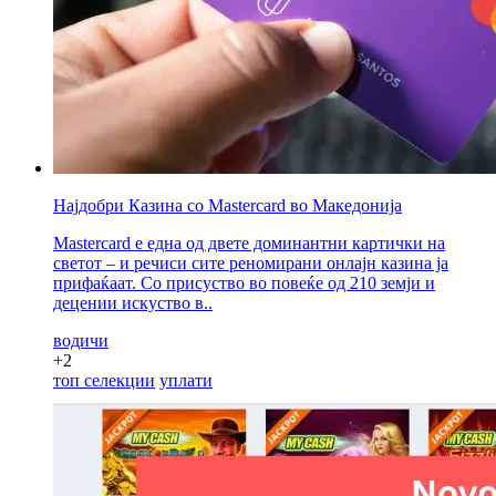
Најдобри Казина со Mastercard во Македонија
Mastercard е една од двете доминантни картички на
светот – и речиси сите реномирани онлајн казина ја
прифаќаат. Со присуство во повеќе од 210 земји и
децении искуство в..
водичи
+2
топ селекции
уплати