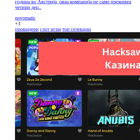
година во Австрија, оваа компанија не само преживеа
четири дец..
novomatic
+3
провајдери
слот игри
топ селекции