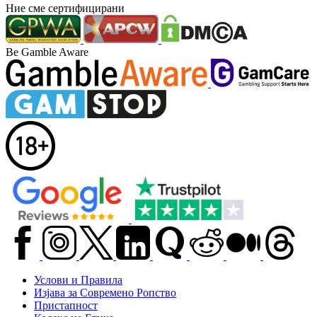
Ние сме сертифицирани
Be Gamble Aware
Услови и Правила
Изјава за Современо Ропство
Пристапност