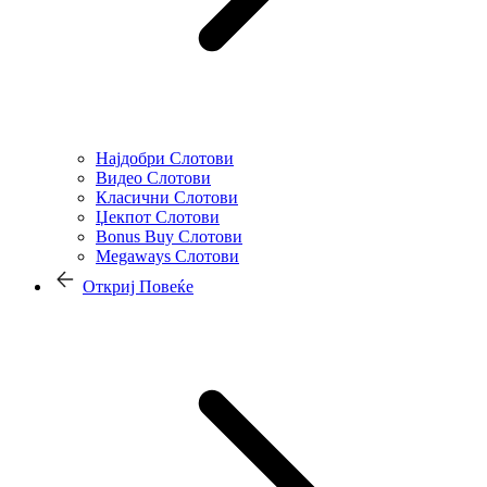
Најдобри Слотови
Видео Слотови
Класични Слотови
Џекпот Слотови
Bonus Buy Слотови
Megaways Слотови
Откриј Повеќе