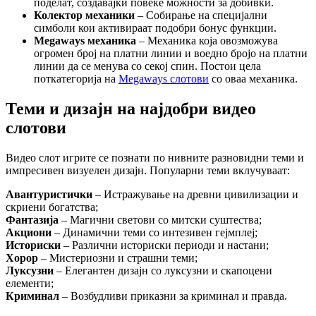
поделат, создавајќи повеќе можности за добивки.
Колектор механики
– Собирање на специјални
симболи кои активираат подобри бонус функции.
Megaways механика
– Механика која овозможува
огромен број на платни линии и воедно бројо на платни
линии да се менува со секој спин. Постои цела
поткатегорија на
Megaways слотови
со оваа механика.
Теми и дизајн на најдобри видео
слотови
Видео слот игрите се познати по нивните разновидни теми и
импресивен визуелен дизајн. Популарни теми вклучуваат:
Авантуристички
– Истражување на древни цивилизации и
скриени богатства;
Фантазија
– Магични светови со митски суштества;
Акциони
– Динамични теми со интезивен гејмплеј;
Историски
– Различни историски периоди и настани;
Хорор
– Мистериозни и страшни теми;
Луксузни
– Елегантен дизајн со луксузни и скапоцени
елементи;
Криминал
– Возбудливи приказни за криминал и правда.