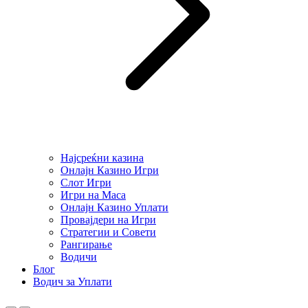
Најсреќни казина
Онлајн Казино Игри
Слот Игри
Игри на Маса
Онлајн Казино Уплати
Провајдери на Игри
Стратегии и Совети
Рангирање
Водичи
Блог
Водич за Уплати