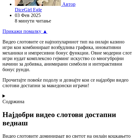
Автор
DiceGirl Egle
03 Фев 2025
8 минути читање
Прикажи помалку
▲
Видео слотовите се најпопуларниот тип на онлајн казино
игри кои комбинираат возбудлива графика, иновативни
механики и импресивни бонус функции. Овие модерни слот
игри нудат комплексно гејминг искуство со многубројни
начини за добивка, анимирани симболи и интерактивни
бонус рунди.
Прочитајте повеќе подолу и дознајте кои се најдобри видео
слотови достапни за македонски играчи!
Содржина
Најдобри видео слотови достапни
веднаш
Видео слотовите доминираат во светот на онлајн коцкањето