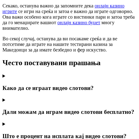
Секако, останува важно да запомните дека
онлајн казино
игрите
се игри на среќа и затоа е важно да играте одговорно.
Ова важи особено кога играте со вистинки пари и затоа треба
да го менаџирате вашиот
онлајн казино буџет
многу
внимателно.
Во секој случај, останува да ви посакаме среќа и да ве
потсетиме да играте на нашите тестирани казина за
Македонци за да имате безбедно и фер искуство.
Често поставувани прашања
Како да се играат видео слотови?
Дали можам да играм видео слотови бесплатно?
Што е процент на исплата кај видео слотови?