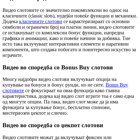
Видео слотовите се значително покомплексни во однос на
класичните (classic slots), нудејќи повеќе функции и механики.
Додека
класичните слотови
се карактеризираат со основни
симболи и ограничен број на платни линии, видео слотовите
се истакнуваат со комплексни бонус функции, напредна
графика и анимации, како и повеќе начини за добивка. Тие
исто така вклучуваат интерактивни елементи и наративни
компоненти, што создава побогато и поинтересно искуство за
играчите.
Видео во споредба со Bonus Buy слотови
Многу најдобри видео слотови вклучуваат опција на
купување на бонуси и бонус рунди, но не сите.
Bonus Buy
слотовите
се фокусираат на оваа функција како главна
карактеристика, додека кај видео слот игрите тоа е само една
од многуте опции. Па така, видео слот може да ја има
функијата за купување бонус, бесплатни спинови,
мистериозен џекпот и слично.
Видео во споредба со џекпот слотови
Видео слотовите можат да вклучуваат фиксни или