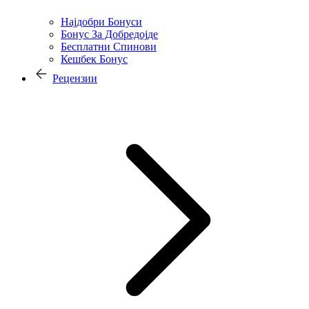
Најдобри Бонуси
Бонус За Добредојде
Бесплатни Спинови
Кешбек Бонус
Рецензии