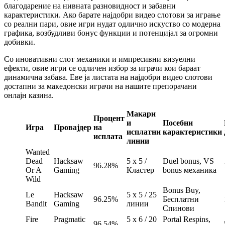
благодарение на нивната разновидност и забавни
карактеристики. Ако барате најдобри видео слотови за играње
со реални пари, овие игри нудат одлично искуство со модерна
графика, возбудливи бонус функции и потенцијал за огромни
добивки.
Со иновативни слот механики и импресивни визуелни
ефекти, овие игри се одличен избор за играчи кои бараат
динамична забава. Еве ја листата на најдобри видео слотови
достапни за македонски играчи на нашите препорачани
онлајн казина.
Макари
Процент
и
Посебни
Игра
Провајдер
на
исплатни
карактеристики
исплата
линии
Wanted
Dead
Hacksaw
5 x 5 /
Duel bonus, VS
96.28%
Or A
Gaming
Кластер
bonus механика
Wild
Bonus Buy,
Le
Hacksaw
5 x 5 / 25
96.25%
Бесплатни
Bandit
Gaming
линии
Спинови
Fire
Pragmatic
5 x 6 / 20
Portal Respins,
96.54%