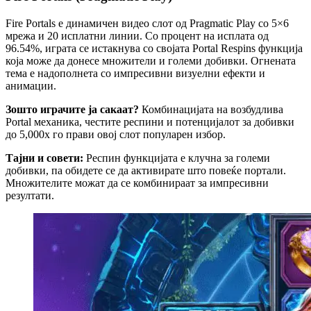
Fire Portals е динамичен видео слот од Pragmatic Play со 5×6
мрежа и 20 исплатни линии. Со процент на исплата од
96.54%, играта се истакнува со својата Portal Respins функција
која може да донесе множители и големи добивки. Огнената
тема е надополнета со импресивни визуелни ефекти и
анимации.
Зошто играчите ја сакаат?
Комбинацијата на возбудлива
Portal механика, честите респини и потенцијалот за добивки
до 5,000x го прави овој слот популарен избор.
Тајни и совети:
Респин функцијата е клучна за големи
добивки, па обидете се да активирате што повеќе портали.
Множителите можат да се комбинираат за импресивни
резултати.