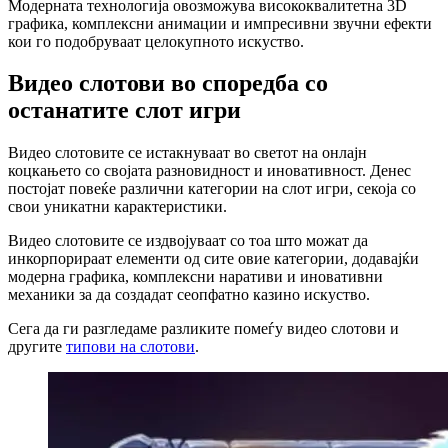
Модерната технологија овозможува висококвалитетна 3D
графика, комплексни анимации и импресивни звучни ефекти
кои го подобруваат целокупното искуство.
Видео слотови во споредба со
останатите слот игри
Видео слотовите се истакнуваат во светот на онлајн
коцкањето со својата разновидност и иновативност. Денес
постојат повеќе различни категории на слот игри, секоја со
свои уникатни карактеристики.
Видео слотовите се издвојуваат со тоа што можат да
инкорпорираат елементи од сите овие категории, додавајќи
модерна графика, комплексни наративи и иновативни
механики за да создадат сеопфатно казино искуство.
Сега да ги разгледаме разликите помеѓу видео слотови и
другите
типови на слотови
.