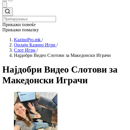
Прикажи повеќе
Прикажи помалку
KazinoPro.mk
/
Онлајн Казино Игри
/
Слот Игри
/
Најдобри Видео Слотови за Македонски Играчи
Најдобри Видео Слотови за
Македонски Играчи