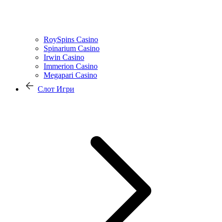
RoySpins Casino
Spinarium Casino
Irwin Casino
Immerion Casino
Megapari Casino
Слот Игри