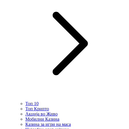
Топ 10
Топ Крипто
Акција во Живо
Мобилни Казина
Казина за игри на маса