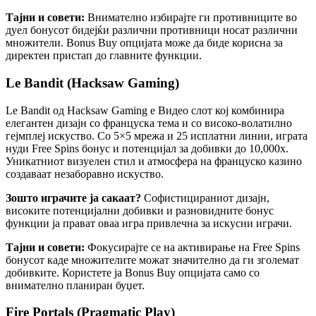
Тајни и совети:
Внимателно избирајте ги противниците во
дуел бонусот бидејќи различни противници носат различни
множители. Bonus Buy опцијата може да биде корисна за
директен пристап до главните функции.
Le Bandit (Hacksaw Gaming)
Le Bandit од Hacksaw Gaming е Видео слот кој комбинира
елегантен дизајн со француска тема и со високо-волатилно
гејмплеј искуство. Со 5×5 мрежа и 25 исплатни линии, играта
нуди Free Spins бонус и потенцијал за добивки до 10,000x.
Уникатниот визуелен стил и атмосфера на француско казино
создаваат незаборавно искуство.
Зошто играчите ја сакаат?
Софистицираниот дизајн,
високите потенцијални добивки и разновидните бонус
функции ја прават оваа игра привлечна за искусни играчи.
Тајни и совети:
Фокусирајте се на активирање на Free Spins
бонусот каде множителите можат значително да ги зголемат
добивките. Користете ја Bonus Buy опцијата само со
внимателно планиран буџет.
Fire Portals (Pragmatic Play)