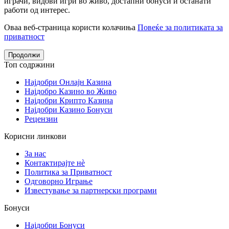
играчи, видови игри во живо, достапни бонуси и останати
работи од интерес.
Оваа веб-страница користи колачиња
Повеќе за политиката за
приватност
Продолжи
Топ содржини
Најдобри Онлајн Казина
Најдобро Казино во Живо
Најдобри Крипто Казина
Најдобри Казино Бонуси
Рецензии
Корисни линкови
За нас
Контактирајте нè
Политика за Приватност
Одговорно Играње
Известување за партнерски програми
Бонуси
Најдобри Бонуси