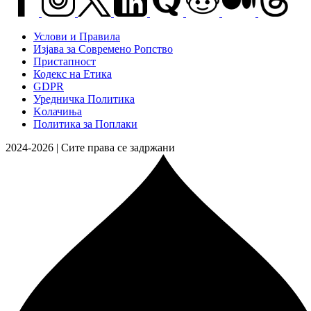
Услови и Правила
Изјава за Современо Ропство
Пристапност
Кодекс на Етика
GDPR
Уредничка Политика
Kолачиња
Политика за Поплаки
2024-2026 | Сите права се задржани