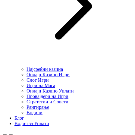
Најсреќни казина
Онлајн Казино Игри
Слот Игри
Игри на Маса
Онлајн Казино Уплати
Провајдери на Игри
Стратегии и Совети
Рангирање
Водичи
Блог
Водич за Уплати