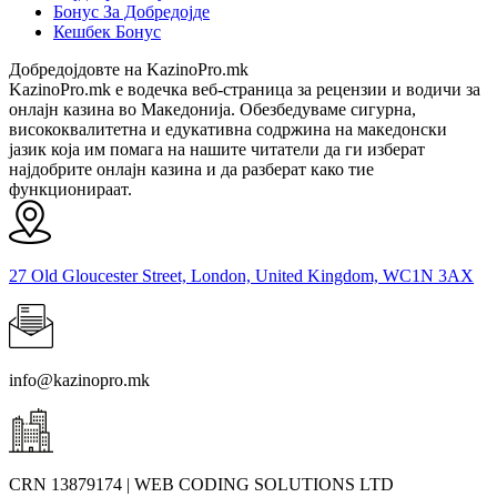
Бонус За Добредојде
Кешбек Бонус
Добредојдовте на KazinoPro.mk
KazinoPro.mk е водечка веб-страница за рецензии и водичи за
онлајн казина во Македонија. Обезбедуваме сигурна,
висококвалитетна и едукативна содржина на македонски
јазик која им помага на нашите читатели да ги изберат
најдобрите онлајн казина и да разберат како тие
функционираат.
27 Old Gloucester Street, London, United Kingdom, WC1N 3AX
info@kazinopro.mk
CRN
13879174 | WEB CODING SOLUTIONS LTD