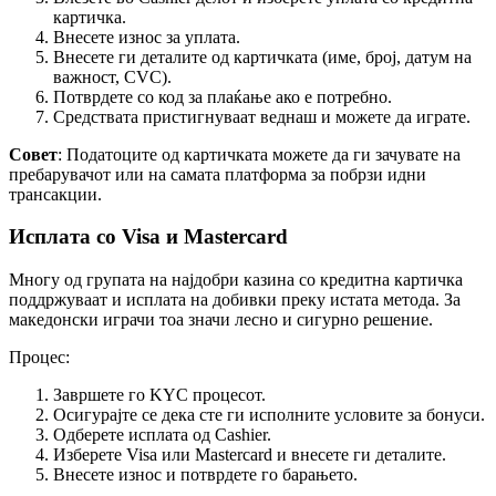
картичка.
Внесете износ за уплата.
Внесете ги деталите од картичката (име, број, датум на
важност, CVC).
Потврдете со код за плаќање ако е потребно.
Средствата пристигнуваат веднаш и можете да играте.
Совет
: Податоците од картичката можете да ги зачувате на
пребарувачот или на самата платформа за побрзи идни
трансакции.
Исплата со Visa и Mastercard
Многу од групата на најдобри казина со кредитна картичка
поддржуваат и исплата на добивки преку истата метода. За
македонски играчи тоа значи лесно и сигурно решение.
Процес:
Завршете го KYC процесот.
Осигурајте се дека сте ги исполните условите за бонуси.
Одберете исплата од Cashier.
Изберете Visa или Mastercard и внесете ги деталите.
Внесете износ и потврдете го барањето.