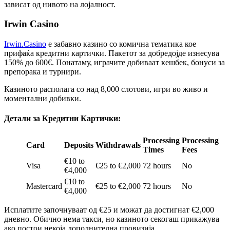
зависат од нивото на лојалност.
Irwin Casino
Irwin.Casino
е забавно казино со комична тематика кое
прифаќа кредитни картички. Пакетот за добредојде изнесува
150% до 600€. Понатаму, играчите добиваат кешбек, бонуси за
препорака и турнири.
Казиното располага со над 8,000 слотови, игри во живо и
моментални добивки.
Детали за Кредитни Картички:
Processing
Processing
Card
Deposits
Withdrawals
Times
Fees
€10 to
Visa
€25 to €2,000
72 hours
No
€4,000
€10 to
Mastercard
€25 to €2,000
72 hours
No
€4,000
Исплатите започнуваат од €25 и можат да достигнат €2,000
дневно. Обично нема такси, но казиното секогаш прикажува
ако постои некоја дополнителна провизија.