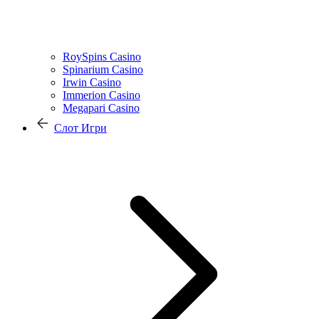
RoySpins Casino
Spinarium Casino
Irwin Casino
Immerion Casino
Megapari Casino
Слот Игри