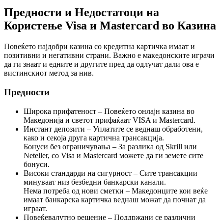
Предности и Недостатоци на
Користење Visa и Mastercard во Казина
Повеќето најдобри казина со кредитна картичка имаат и
позитивни и негативни страни. Важно е македонските играчи
да ги знаат и едните и другите пред да одлучат дали ова е
вистинскиот метод за нив.
Предности
Широка прифатеност – Повеќето онлајн казина во
Македонија и светот прифаќаат VISA и Mastercard.
Инстант депозити – Уплатите се веднаш обработени,
како и секоја друга картична трансакција.
Бонуси без ограничувања – За разлика од Skrill или
Neteller, со Visa и Mastercard можете да ги земете сите
бонуси.
Високи стандарди на сигурност – Сите трансакции
минуваат низ безбедни банкарски канали.
Нема потреба од нови сметки – Македонците кои веќе
имаат банкарска картичка веднаш можат да почнат да
играат.
Повеќевалутно решение – Поддржани се различни