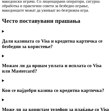
македонски играчи. Со лиценцирани оператори, сигурна
обработка и практични совети за безбедно играње,
македонците можат да уживаат во безгрижна игра.
Често поставувани прашања
Дали казината со Visa и кредитна картичка се
безбедни за користење?
Можам ли да вршам уплата и исплата со Visa
или Mastercard?
Кои се најдобри казина со кредитна картичка?
Може ли да користам телефон за плаќање со Visa