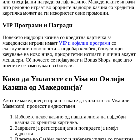
или специјални награди за лајв казино. Македонските играчи
што редовно играат во бројните најдобри казина со кредитна
картичка можат да ги искористат овие промоции.
VIP Програми и Награди
Повеќето најдобри казина со кредитна картичка за
македонски играчи имаат
VIP и лојални програми
со
ексклузивни поволности – подобар кешбек, бонуси при
качување на ново ниво, приоритетни исплати и лични акаунт
менаџери. Сè почесто се појавуваат и Bonus Shops, каде што
поените се заменуваат за бонуси.
Како да Уплатите со Visa во Онлајн
Казина од Македонија?
Ако сте македонец и првпат сакате да уплатите со Visa или
Mastercard, процесот е едноставен:
Изберете некое казино од нашата листа на најдобри
казина со кредитна картичка.
Завршете ја регистрацијата и потврдете ја имејл
адресата.
Влезете во Cashier делот и изберете уплата со кредитна