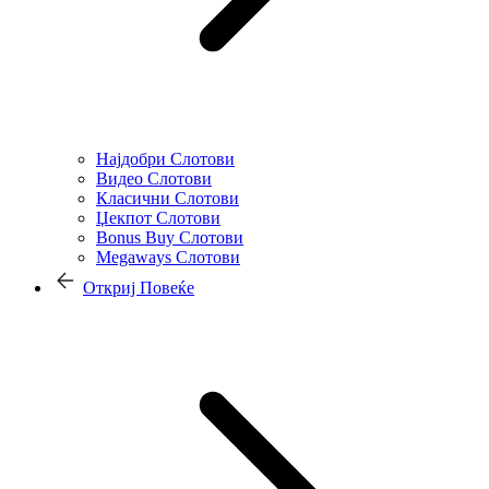
Најдобри Слотови
Видео Слотови
Класични Слотови
Џекпот Слотови
Bonus Buy Слотови
Megaways Слотови
Откриј Повеќе