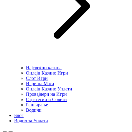
Најсреќни казина
Онлајн Казино Игри
Слот Игри
Игри на Маса
Онлајн Казино Уплати
Провајдери на Игри
Стратегии и Совети
Рангирање
Водичи
Блог
Водич за Уплати