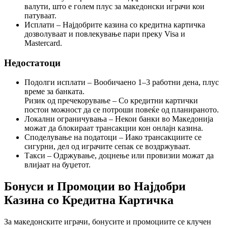
валути, што е голем плус за македонски играчи кои
патуваат.
Исплати – Најдобрите казина со кредитна картичка
дозволуваат и повлекување пари преку Visa и
Mastercard.
Недостатоци
Подолги исплати – Вообичаено 1–3 работни дена, плус
време за банката.
Ризик од пречекорување – Со кредитни картички
постои можност да се потроши повеќе од планираното.
Локални ограничувања – Некои банки во Македонија
можат да блокираат трансакции кон онлајн казина.
Споделување на податоци – Иако трансакциите се
сигурни, дел од играчите сепак се воздржуваат.
Такси – Одржување, доцнење или провизии можат да
влијаат на буџетот.
Бонуси и Промоции во Најдобри
Казина со Кредитна Картичка
За македонските играчи, бонусите и промоциите се клучен