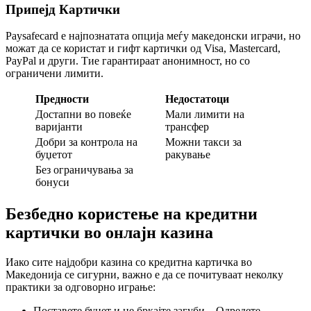
Припејд Картички
Paysafecard е најпознатата опција меѓу македонски играчи, но
можат да се користат и гифт картички од Visa, Mastercard,
PayPal и други. Тие гарантираат анонимност, но со
ограничени лимити.
Предности
Недостатоци
Достапни во повеќе
Мали лимити на
варијанти
трансфер
Добри за контрола на
Можни такси за
буџетот
ракување
Без ограничувања за
бонуси
Безбедно користење на кредитни
картички во онлајн казина
Иако сите најдобри казина со кредитна картичка во
Македонија се сигурни, важно е да се почитуваат неколку
практики за одговорно играње:
Поставете буџет и не бркајте загуби – Одредете