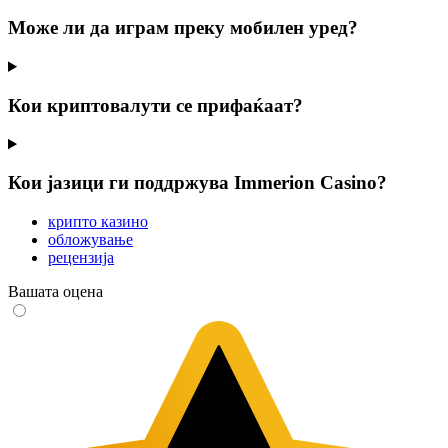
Може ли да играм преку мобилен уред?
Кои криптовалути се прифаќаат?
Кои јазици ги поддржува Immerion Casino?
крипто казино
обложување
рецензија
Вашата оцена