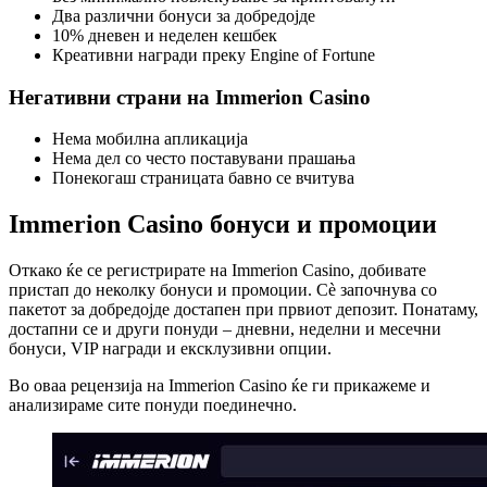
Два различни бонуси за добредојде
10% дневен и неделен кешбек
Креативни награди преку Engine of Fortune
Негативни страни на Immerion Casino
Нема мобилна апликација
Нема дел со често поставувани прашања
Понекогаш страницата бавно се вчитува
Immerion Casino бонуси и промоции
Откако ќе се регистрирате на Immerion Casino, добивате
пристап до неколку бонуси и промоции. Сè започнува со
пакетот за добредојде достапен при првиот депозит. Понатаму,
достапни се и други понуди – дневни, неделни и месечни
бонуси, VIP награди и ексклузивни опции.
Во оваа рецензија на Immerion Casino ќе ги прикажеме и
анализираме сите понуди поединечно.