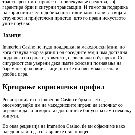
транспарентниот процес на повлекување средства, кој
гарантира брзи и сигурни трансакции. И тимот за поддршка
на корисници често добива позитивни коментари за својата
стручност и пријателски пристап, што го прави искуството
уште поубаво.
Јазици
Immerion Casino не нуди поддршка на македонски јазик, но
кога станува збор за јазици од соседните земји има достапна
поддршка на српски, хрватски, словенечки и бугарски. Со
сигурност сме уверени дека имате основни познавања на
барем некој од овие јазици, што ќе ви овозможи лесна и
удобна игра.
Креирање кориснички профил
Регистрацијата на Immerion Casino е брза и лесна,
овозможувајќи им на македонските играчи да започнат со
играње и да ги искористат достапните бонуси за само неколку
минути.
Во оваа рецензија на Immerion Casino, ќе ви објасниме како
наједноставно да го завршите овој процес.