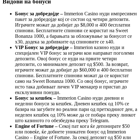
Видови на бонуси
Бонус за добредојде –
Immerion Casino нуди импресивен
пакет за добредојде кој се состои од четири депозити.
Играчите можат да добијат до $8,000 и 400 бесплатни
спинови. Бесплатните спинови се користат на Sweet
Bonanza 1000, а барањата за обложување за бонусот се
x30, додека за добивките од спиновите се x40.
VIP Бонус за добредојде –
Immerion казино нуди и
специјален VIP бонус за играчи кои направат поголеми
депозити. Овој бонус се нуди на првите четири
депозити, со минимален депозит од $500. За возврат,
играчите можат да добијат до $60,000 и 400 бесплатни
спинови. Бесплатните спинови можат да се користат
само на Sweet Bonanza 1000. Со овој бонус, играчите
исто така добиваат личен VIP менаџер и пристап до
ексклузивни понуди.
Бонус за кешбек –
Immerion Casino нуди дневни и
неделни бонуси за кешбек. Дневен кешбек од 10% се
базира на загубите во реални пари од претходниот ден, a
неделен кешбек од 10% може да се побара преку линкот
што казиното го обезбедува преку Telegram.
Engine of Fortune –
Секој пат кога ќе депонирате $50
или повеќе, ќе добиете уникатен бонус од Immerion
Casino – Engine of Fortune. За секој депозит од $50 или