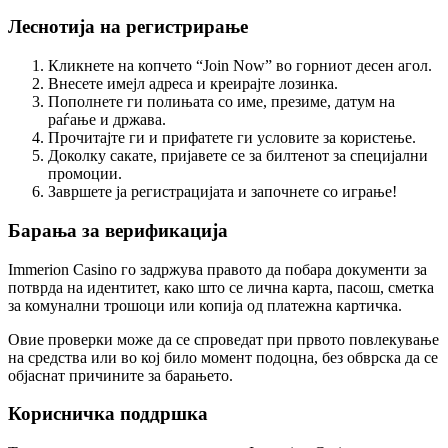
Леснотија на регистрирање
Кликнете на копчето “Join Now” во горниот десен агол.
Внесете имејл адреса и креирајте лозинка.
Пополнете ги полињата со име, презиме, датум на
раѓање и држава.
Прочитајте ги и прифатете ги условите за користење.
Доколку сакате, пријавете се за билтенот за специјални
промоции.
Завршете ја регистрацијата и започнете со играње!
Барања за верификација
Immerion Casino го задржува правото да побара документи за
потврда на идентитет, како што се лична карта, пасош, сметка
за комунални трошоци или копија од платежна картичка.
Овие проверки може да се спроведат при првото повлекување
на средства или во кој било момент подоцна, без обврска да се
објаснат причините за барањето.
Корисничка поддршка