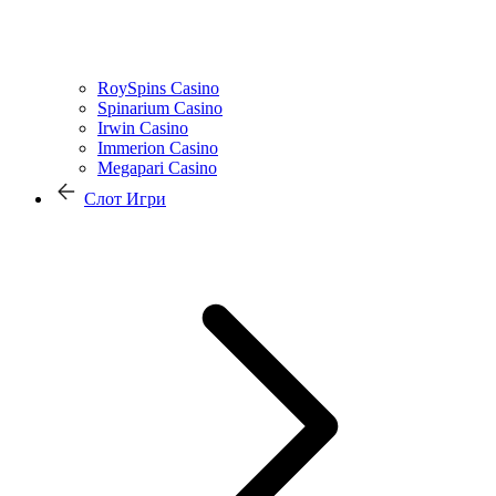
RoySpins Casino
Spinarium Casino
Irwin Casino
Immerion Casino
Megapari Casino
Слот Игри