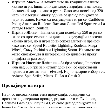
Игри на Маса
– За љубителите на традиционалните
казино игри, Immerion нуди многу варијанти на покер,
блекџек, бакaра, крапс и рулет. Иако има повеќе од 320
игри на блекџек, многу од нив се дел од понудата за
игри во живо. Некои од популарните игри се: Caribbean
Poker, American Roulette, Baccarat Controlled Squeeze и La
Partage French Roulette.
Игри во Живо
– Immerion нуди повеќе од 550 игри во
живо со професионални дилери, вклучувајќи класични
казино игри, но и игри со висококвалитетни преноси
како што се: Speed Roulette, Lightning Roulette, Mega
Wheel, Crazy Pachinko и Lightning Storm. Играњето во
живо овозможува и интеракција со дилерите преку
опцијата за разговор.
Игри со Инстант Добивка
– За брза забава, Immerion
има над 80 игри за инстант добивки, со едноставни
правила и динамичен гејмплеј. Најпопуларни избори се:
Aviator, Spin Strike, Mines, Hi Lo и Crash X.
Провајдери на игри
Игри со висока квалитетна продукција, создадени од
признати и доверливи провајдери, како што се Evolution,
Hacksaw Gaming и Play’n GO, се само дел од понудата на
Immerion Casino. Во целост, казиното има партнерства со