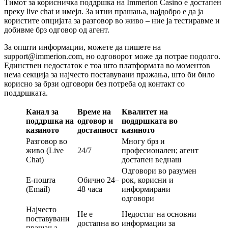
Тимот за корисничка поддршка на Immerion Casino е достапен
преку live chat и имејл. За итни прашања, најдобро е да ја
користите опцијата за разговор во живо – ние ја тестиравме и
добивме брз одговор од агент.
За општи информации, можете да пишете на
support@immerion.com
, но одговорот може да потрае подолго.
Единствен недостаток е тоа што платформата во моментов
нема секција за најчесто поставувани пражања, што би било
корисно за брзи одговори без потреба од контакт со
поддршката.
Канал за
Време на
Квалитет на
поддршка на
одговор и
поддршката во
казиното
достапност
казиното
Разговор во
Многу брз и
живо (Live
24/7
професионален; агент
Chat)
достапен веднаш
Одговори во разумен
Е-пошта
Обично 24–
рок, корисни и
(Email)
48 часа
информирани
одговори
Најчесто
Не е
Недостиг на основни
поставувани
достапна во
информации за
прашања