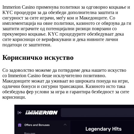
Immerion Casino применува политики за одговорно коцкање и
KYC процедури за да обезбеди дополнителна заштита и
сигурност за сите играчи, меѓу кои и Македонците. Со
имплементација на овие политики, казиното се обврзува да ги
заштити играчите од потенцијални ризици поврзани со
прекумерно коцкање. KYC процедурите обезбедуваат дека
сите корисници се верификувани и дека нивните лични
податоци се заштитени.
Корисничко искуство
Со задоволство можеме да потврдиме дека нашето искуство
со Immerion Casino беше исклучително позитивно.
Македонците можат да уживаат во широката понуда на игри,
одлични бонуси и сигурни трансакции. Казиното исто така
обезбедува фер услови за игра и гарантира безбедност за сите
корисници.