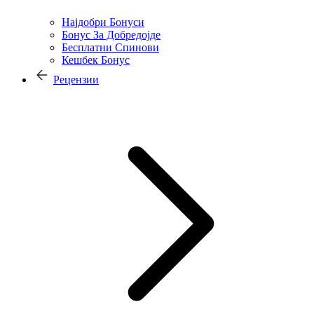
Најдобри Бонуси
Бонус За Добредојде
Бесплатни Спинови
Кешбек Бонус
Рецензии