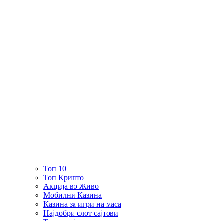
Топ 10
Топ Крипто
Акција во Живо
Мобилни Казина
Казина за игри на маса
Најдобри слот сајтови