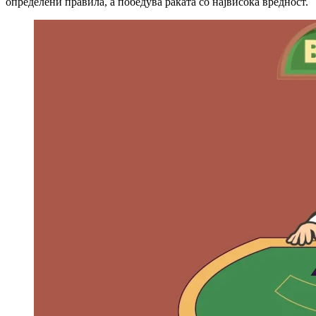
определени правила, а победува раката со највисока вредност.