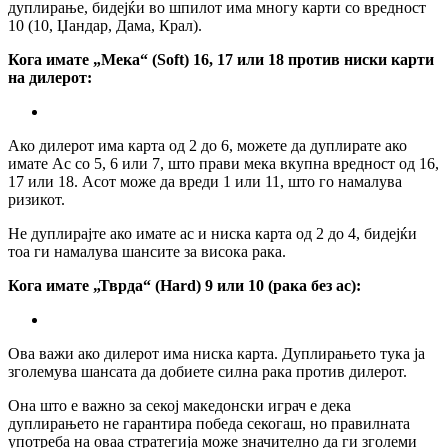
дуплирање, бидејќи во шпилот има многу карти со вредност
10 (10, Џандар, Дама, Крал).
Кога имате „Мека“ (Soft) 16, 17 или 18 против ниски карти
на дилерот:
Ако дилерот има карта од 2 до 6, можете да дуплирате ако
имате Ас со 5, 6 или 7, што прави мека вкупна вредност од 16,
17 или 18. Асот може да вреди 1 или 11, што го намалува
ризикот.
Не дуплирајте ако имате ас и ниска карта од 2 до 4, бидејќи
тоа ги намалува шансите за висока рака.
Кога имате „Тврда“ (Hard) 9 или 10 (рака без ас):
Ова важи ако дилерот има ниска карта. Дуплирањето тука ја
зголемува шансата да добиете силна рака против дилерот.
Она што е важно за секој македонски играч е дека
дуплирањето не гарантира победа секогаш, но правилната
употреба на оваа стратегија може значително да ги зголеми