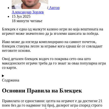
Автор
Александар Зорлев
15 Јул 2025
18 минути читање
Блекџек е една од малкуте казино игри во која вештината на
играчот може значително да ја зголеми шансата за победа.
Иако може да изгледа комплицирано на самиот почеток,
блекџек станува лесен за играње кога еднаш ќе се совладаат
неговите основи.
Овој детален блекџек водич го покрива сето она што
македонските играчи треба да го знаат за оваа популарна игра
со карти.
Содржина
Основни Правила на Блекџек
Правилата се едноставни: целта на играчот е да достигне 21
поен без да го надмине тој број, дилерот игра според строго