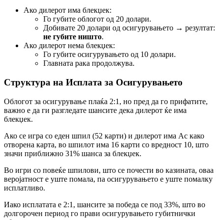
Ако дилерот има блекџек:
Го губите облогот од 20 долари.
Добивате 20 долари од осигурувањето → резултат:
не губите ништо
.
Ако дилерот нема блекџек:
Го губите осигурувањето од 10 долари.
Главната рака продолжува.
Структура на Исплата за Осигурувањето
Облогот за осигурување плаќа 2:1, но пред да го прифатите,
важно е да ги разгледате шансите дека дилерот ќе има
блекџек.
Ако се игра со еден шпил (52 карти) и дилерот има Ас како
отворена карта, во шпилот има 16 карти со вредност 10, што
значи приближно 31% шанса за блекџек.
Во игри со повеќе шпилови, што се почести во казината, оваа
веројатност е уште помала, па осигурувањето е уште помалку
исплатливо.
Иако исплатата е 2:1, шансите за победа се под 33%, што во
долгорочен период го прави осигурувањето губитнички