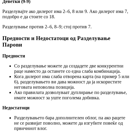
Деветки (9-9)
Разделувајте ако дилерот има 2–6, 8 или 9. Ако дилерот има 7,
подобро е да стоите со 18.
Разделување против 2–6, 8–9; стој против 7.
Предности и Недостатоци од Разделување
Парови
Предности
Со разделување можете да создадете две конкурентни
раце наместо да останете со една слаба комбинација.
Кога дилерот има слаба отворена карта (на пример 5 или
6), разделувањето ви дава можност да ја искористите
неговата неповолна позиција.
Ако правилата дозволуваат дуплирање по разделување,
имате можност за уште поголема добивка.
Недостатоци
Разделувањето бара дополнителен облог, па ако рацете
не се развијат поволно, можете да изгубите повеќе од
првичниот влог.