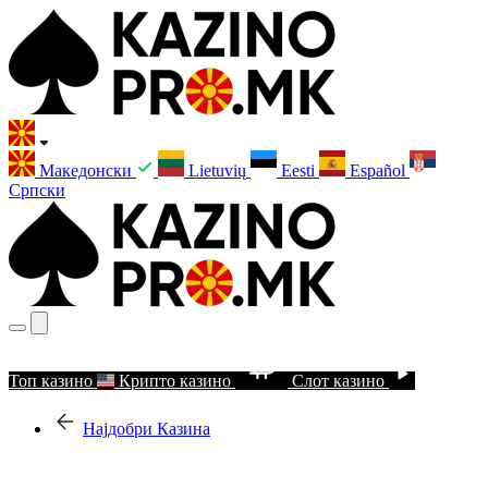
Македонски
Lietuvių
Eesti
Español
Српски
Топ казино
Крипто казино
Слот казино
Најдобри Казина