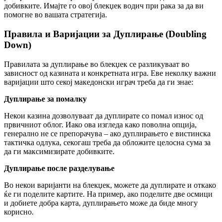
добивките. Имајте го овој блекџек водич при рака за да ви
помогне во вашата стратегија.
Правила и Варијации за Дуплирање (Doubling
Down)
Правилата за дуплирање во блекџек се разликуваат во
зависност од казината и конкретната игра. Еве неколку важни
варијации што секој македонски играч треба да ги знае:
Дуплирање за помалку
Некои казина дозволуваат да дуплирате со помал износ од
првичниот облог. Иако ова изгледа како поволна опција,
генерално не се препорачува – ако дуплирањето е вистинска
тактичка одлука, секогаш треба да обложите целосна сума за
да ги максимизирате добивките.
Дуплирање после разделување
Во некои варијанти на блекџек, можете да дуплирате и откако
ќе ги поделите картите. На пример, ако поделите две осмици
и добиете добра карта, дуплирањето може да биде многу
корисно.