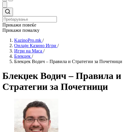
Прикажи повеќе
Прикажи помалку
KazinoPro.mk
/
Онлајн Казино Игри
/
Игри на Маса
/
Блекџек
/
Блекџек Водич – Правила и Стратегии за Почетници
Блекџек Водич – Правила и
Стратегии за Почетници