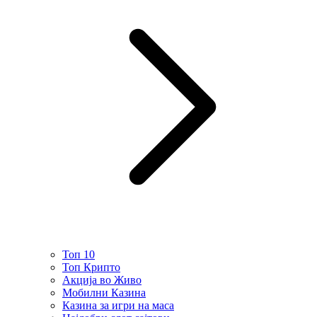
Топ 10
Топ Крипто
Акција во Живо
Мобилни Казина
Казина за игри на маса