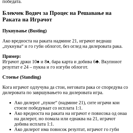
победата.
Блекчек Водич за Процес на Решавање на
Раката на Играчот
Пукнување (Busting)
Ако вредноста на раката надмине 21, играчот веднаш
„пукнува“ и го губи облогот, без оглед на дилеровата рака.
Пример:
Играчот држи 10♠ и 8♦, бара карта и добива 6♣. Вкупниот
резултат е 24 – пукна и го изгуби облогот.
Стоење (Standing)
Кога играчот одлучува да стои, неговата рака се споредува со
дилеровата по завршувањето на дилеровата игра.
Ако дилерот „пукне“ (надмине 21), сите играчи кои
стоеле победуваат со исплата 1:1.
Ако вредноста на раката на играчот е повисока од онаа
на дилерот, но помала или еднаква на 21, играчот
добива исплата 1:1.
Ако дилерот има повисок резултат, играчот го губи