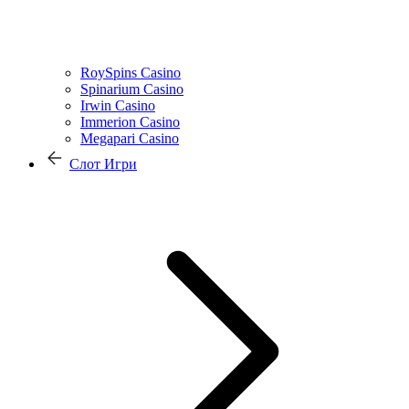
RoySpins Casino
Spinarium Casino
Irwin Casino
Immerion Casino
Megapari Casino
Слот Игри