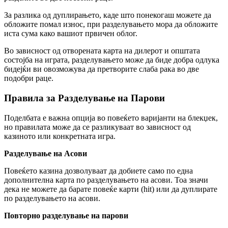
За разлика од дуплирањето, каде што понекогаш можете да
обложите помал износ, при разделувањето мора да обложите
иста сума како вашиот првичен облог.
Во зависност од отворената карта на дилерот и општата
состојба на играта, разделувањето може да биде добра одлука
бидејќи ви овозможува да претворите слаба рака во две
подобри раце.
Правила за Разделување на Парови
Поделбата е важна опција во повеќето варијанти на блекџек,
но правилата може да се разликуваат во зависност од
казиното или конкретната игра.
Разделување на Асови
Повеќето казина дозволуваат да добиете само по една
дополнителна карта по разделувањето на асови. Тоа значи
дека не можете да барате повеќе карти (hit) или да дуплирате
по разделувањето на асови.
Повторно разделување на парови