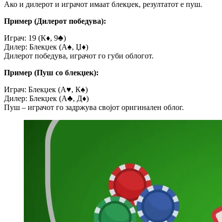
Ако и дилерот и играчот имаат блекџек, резултатот е пуш.
Пример (Дилерот победува):
Играч: 19 (К♦, 9♣)
Дилер: Блекџек (А♠, Џ♦)
Дилерот победува, играчот го губи облогот.
Пример (Пуш со блекџек):
Играч: Блекџек (А♥, К♠)
Дилер: Блекџек (А♣, Д♦)
Пуш – играчот го задржува својот оригинален облог.