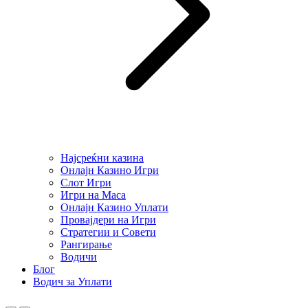
Најсреќни казина
Онлајн Казино Игри
Слот Игри
Игри на Маса
Онлајн Казино Уплати
Провајдери на Игри
Стратегии и Совети
Рангирање
Водичи
Блог
Водич за Уплати