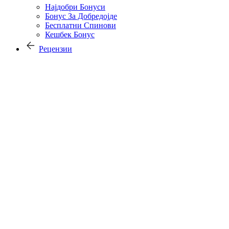
Најдобри Бонуси
Бонус За Добредојде
Бесплатни Спинови
Кешбек Бонус
Рецензии