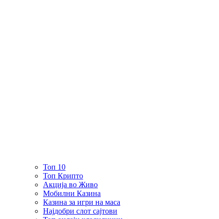
Топ 10
Топ Крипто
Акција во Живо
Мобилни Казина
Казина за игри на маса
Најдобри слот сајтови