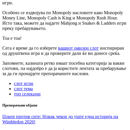
игри.
Особено се издвојува по Monopoly насловите како Monopoly
Money Line, Monopoly Cash is King и Monopoly Rush Hour.
Исто така, можете да најдете Mahjong и Snakes & Ladders игри
преку пребарувањето.
Тоа е тоа!
Сега е време да го изберете
вашиот омилен слот
инспириран
од друштвена игра и да проверите дали ќе ви донесе среќа.
Запомнете, казината ретко имаат посебна категорија за вакви
слотови, па најдобро е да ја користите лентата за пребарување
за да ги пронајдете препорачаните наслови.
слот игри
слот тема
топ селекции
Препорачани објави
Џокер против сите: Новак чекор до уште една историја на
Wimbledon 2026!