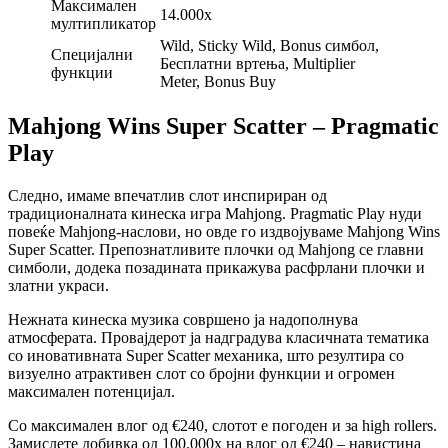
Максимален
14.000x
мултипликатор
Wild, Sticky Wild, Bonus симбол,
Специјални
Бесплатни вртења, Multiplier
функции
Meter, Bonus Buy
Mahjong Wins Super Scatter – Pragmatic
Play
Следно, имаме впечатлив слот инспириран од
традиционалната кинеска игра Mahjong. Pragmatic Play нуди
повеќе Mahjong-наслови, но овде го издвојуваме Mahjong Wins
Super Scatter. Препознатливите плочки од Mahjong се главни
симболи, додека позадината прикажува расфрлани плочки и
златни украси.
Нежната кинеска музика совршено ја надополнува
атмосферата. Провајдерот ја надградува класичната тематика
со иновативната Super Scatter механика, што резултира со
визуелно атрактивен слот со бројни функции и огромен
максимален потенцијал.
Со максимален влог од €240, слотот е погоден и за high rollers.
Замислете добивка од 100.000x на влог од €240 – навистина