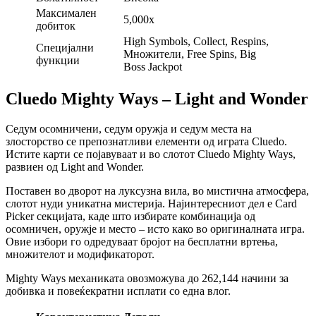
Максимален
5,000x
добиток
High Symbols, Collect, Respins,
Специјални
Множители, Free Spins, Big
функции
Boss Jackpot
Cluedo Mighty Ways – Light and Wonder
Седум осомничени, седум оружја и седум места на
злосторство се препознатливи елементи од играта Cluedo.
Истите карти се појавуваат и во слотот Cluedo Mighty Ways,
развиен од Light and Wonder.
Поставен во дворот на луксузна вила, во мистична атмосфера,
слотот нуди уникатна мистерија. Најинтересниот дел е Card
Picker секцијата, каде што избирате комбинација од
осомничен, оружје и место – исто како во оригиналната игра.
Овие избори го одредуваат бројот на бесплатни вртења,
множителот и модификаторот.
Mighty Ways механиката овозможува до 262,144 начини за
добивка и повеќекратни исплати со една влог.