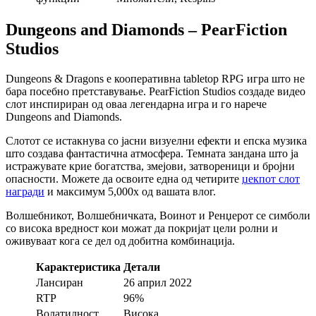
Dungeons and Diamonds – PearFiction
Studios
Dungeons & Dragons е кооперативна tabletop RPG игра што не
бара посебно претставување. PearFiction Studios создаде видео
слот инспириран од оваа легендарна игра и го нарече
Dungeons and Diamonds.
Слотот се истакнува со јасни визуелни ефекти и епска музика
што создава фантастична атмосфера. Темната зандана што ја
истражувате крие богатства, змејови, затвореници и бројни
опасности. Можете да освоите една од четирите
џекпот слот
награди
и максимум 5,000x од вашата влог.
Волшебникот, Волшебничката, Воинoт и Ренџерот се симболи
со висока вредност кои можат да покријат цели ролни и
оживуваат кога се дел од добитна комбинација.
Карактеристика
Детали
Лансиран
26 април 2022
RTP
96%
Волатилност
Висока