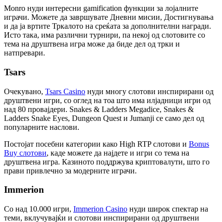
Monro нуди интересни gamification функции за лојалните
играчи. Можете да завршувате Дневни мисии, Достигнувања
и да ја вртите Тркалото на среќата за дополнителни награди.
Исто така, има различни турнири, па некој од слотовите со
тема на друштвена игра може да биде дел од трки и
натпревари.
Tsars
Очекувано,
Tsars Casino
нуди многу слотови инспирирани од
друштвени игри, со оглед на тоа што има илјадници игри од
над 80 провајдери. Snakes & Ladders Megadice, Snakes &
Ladders Snake Eyes, Dungeon Quest и Jumanji се само дел од
популарните наслови.
Постојат посебни категории како High RTP слотови и
Bonus
Buy слотови
, каде можете да најдете и игри со тема на
друштвена игра. Казиното поддржува криптовалути, што го
прави привлечно за модерните играчи.
Immerion
Со над 10.000 игри,
Immerion Casino
нуди широк спектар на
теми, вклучувајќи и слотови инспирирани од друштвени