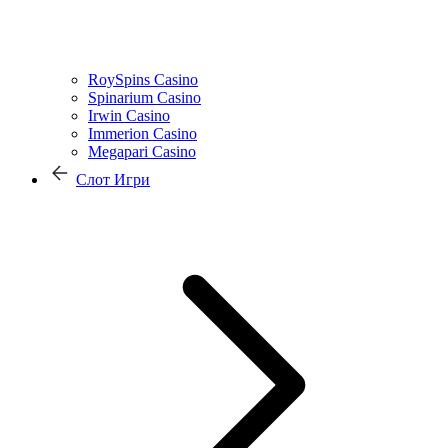
RoySpins Casino
Spinarium Casino
Irwin Casino
Immerion Casino
Megapari Casino
Слот Игри