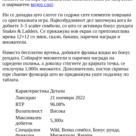
и шармантен
видео слот
.
Ни се допадна што слотот ги содржи сите елементи поврзани
со оригиналната игра. Највозбудливиот дел започнува кога ќе
добиете 3–5 scatter симболи, со што се активира бонус рундата
Snakes & Ladders. Се прикажува нов екран со препознатлива
мрежа 12×12 со змии, скали, банани, парични награди и
множители.
Наместо бесплатни вртења, добивате фрлања коцки во бонус
рундата. Собирајте множители и парични награди на
одредени полиња, а доколку стигнете до крајната точка, се
отклучува 1,000x множител. Дополнително, постои скриена
rope charmer функција што ве придвижува уште подалеку по
таблата.
Карактеристика
Детали
Лансиран
21 ноември 2022
RTP
96.08%
Волатилност
Висока
Максимален
5,300x
добиток
Специјални
Wild, Bonus симбол, Бонус рунда,
функции
Множители, Respins