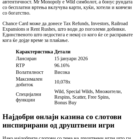
автентичност. Mr Monopoly е Wild симболот, а бонус рундата
со бесплатни вртења вклучува карти, куќи, хотели и ковчези
со богатство.
Chance Card може да донесе Tax Refunds, Investors, Railroad
Expansions и Rent Rushes, што води до поголеми добивки.
Единственото што недостига е некој со кого ќе се расправате
кога ќе дојде време за плаќање.
Карактеристика
Детали
Лансиран
15 јануари 2026
RTP
96.16%
Волатилност
Висока
Максимален
10,078x
добиток
Wild, Special Wilds, Множители,
Специјални
Respins, Scatter, Free Spins,
функции
Bonus Buy
Најдобри онлајн казина со слотови
инспирирани од друштвени игри
Иако најдобрите слотови со тема на друштвени игри што ги