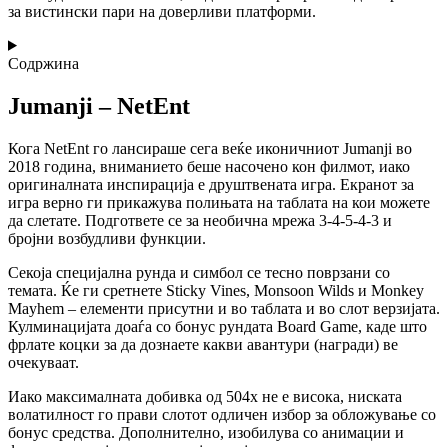
за вистински пари на доверливи платформи.
Содржина
Jumanji – NetEnt
Кога NetEnt го лансираше сега веќе иконичниот Jumanji во
2018 година, вниманието беше насочено кон филмот, иако
оригиналната инспирација е друштвената игра. Екранот за
игра верно ги прикажува полињата на таблата на кои можете
да слетате. Подгответе се за необична мрежа 3-4-5-4-3 и
бројни возбудливи функции.
Секоја специјална рунда и симбол се тесно поврзани со
темата. Ќе ги сретнете Sticky Vines, Monsoon Wilds и Monkey
Mayhem – елементи присутни и во таблата и во слот верзијата.
Кулминацијата доаѓа со бонус рундата Board Game, каде што
фрлате коцки за да дознаете какви авантури (награди) ве
очекуваат.
Иако максималната добивка од 504x не е висока, ниската
волатилност го прави слотот одличен избор за обложување со
бонус средства. Дополнително, изобилува со анимации и