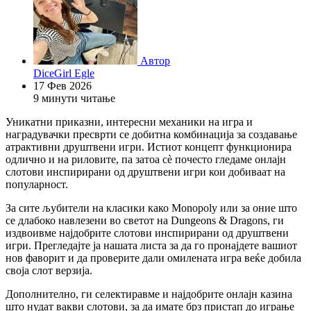
Автор
DiceGirl Egle
17 Фев 2026
9 минути читање
Уникатни приказни, интересни механики на игра и
наградувачки пресврти се добитна комбинација за создавање
атрактивни друштвени игри. Истиот концепт функционира
одлично и на риловите, па затоа сè почесто гледаме онлајн
слотови инспирирани од друштвени игри кои добиваат на
популарност.
За сите љубители на класики како Monopoly или за оние што
се длабоко навлезени во светот на Dungeons & Dragons, ги
издвоивме најдобрите слотови инспирирани од друштвени
игри. Прегледајте ја нашата листа за да го пронајдете вашиот
нов фаворит и да проверите дали омилената игра веќе добила
своја слот верзија.
Дополнително, ги селектиравме и најдобрите онлајн казина
што нудат вакви слотови, за да имате брз пристап до играње