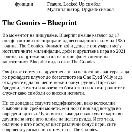
функции
Feature, Locked Up симбол,
Мултипликатор, Upgrade симбол
The Goonies – Blueprint
Во моментот на пишување, Blueprint имаше каталог од 17
онлајн слотови инспирирани од легендарниот филм од 1985
година, The Goonies. Филмот, кој и денес е популарен меѓу
носталгичните миленијалци, доби и друштвена игра во 2021
година, со цртежи во стил на цртан филм слични на
заштитениот Blueprint видео слот The Goonies.
Овој слот со тема на друштвена игра ве носи во авантура за да
го пронајдете клучот до богатството на One Eyed Willy и да
отклучите една од шесте можни бонус рунди. Пиратски
бродови, скелети и ковчези со богатство ги красат ролните и
служат како симболи со високи исплати.
Ни се допаднаа седумте модификатори, како колосални
симболи или среќни монети, кои носат нов вид возбуда во
одредени вртења. Чувството е како да извлекувате карта во
друштвена игра што влијае на целата рунда. Исто така,
одлично е што постојат шест различни бонус игри, сите
совршено усогласени со темата на The Goonies.