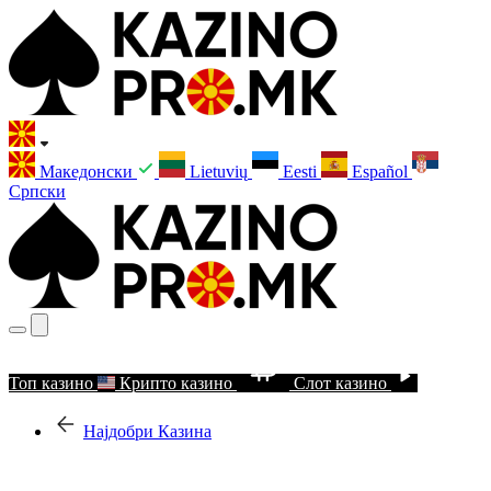
Македонски
Lietuvių
Eesti
Español
Српски
Топ казино
Крипто казино
Слот казино
Најдобри Казина