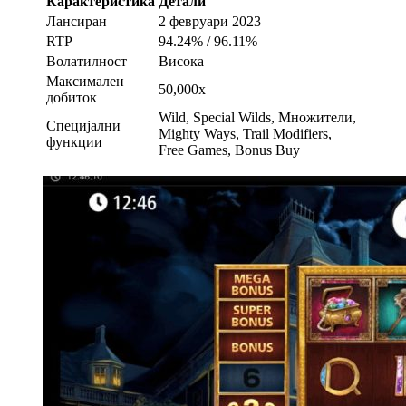
Карактеристика
Детали
Лансиран
2 февруари 2023
RTP
94.24% / 96.11%
Волатилност
Висока
Максимален
50,000x
добиток
Wild, Special Wilds, Множители,
Специјални
Mighty Ways, Trail Modifiers,
функции
Free Games, Bonus Buy